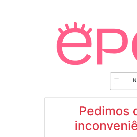
N
Pedimos d
inconveniê