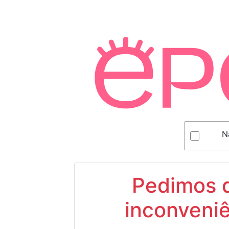
N
Pedimos d
inconveniê