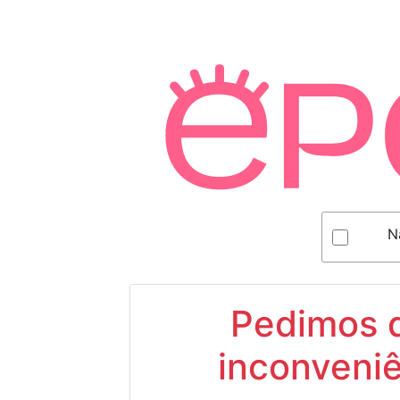
N
Pedimos d
inconveniê