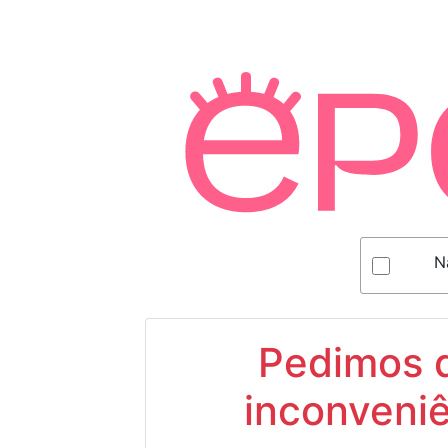
N
Pedimos d
inconveniê