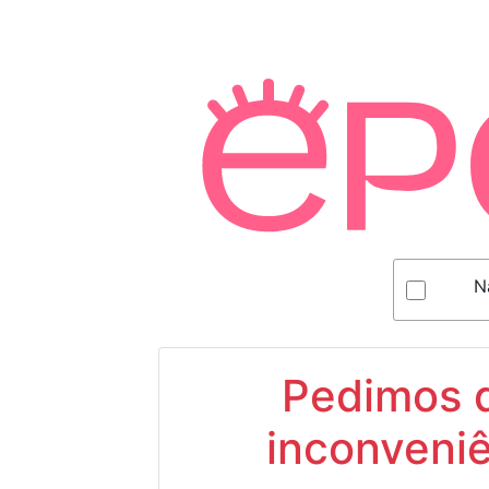
N
Pedimos d
inconveniê