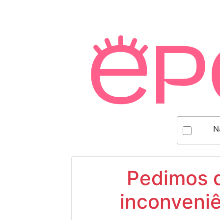
N
Pedimos d
inconveniê