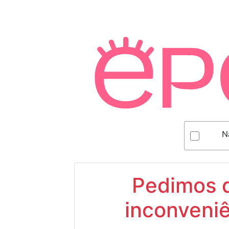
N
Pedimos d
inconveniê