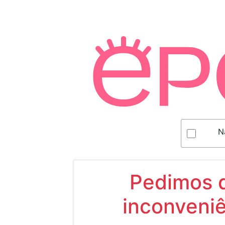
N
Pedimos d
inconveniê