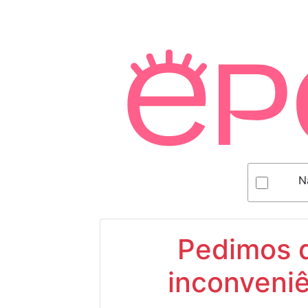
N
Pedimos d
inconveniê