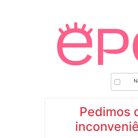
N
Pedimos d
inconveniê