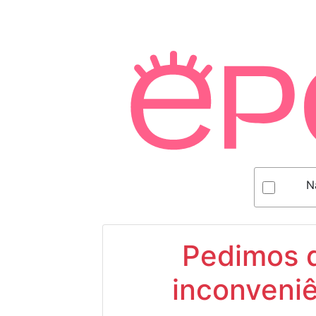
N
Pedimos d
inconveniê