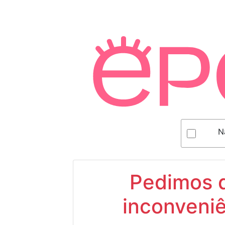
N
Pedimos d
inconveniê